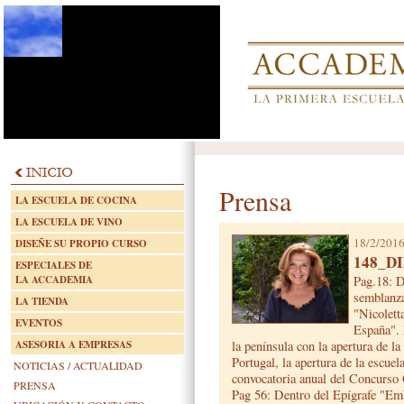
Prensa
LA ESCUELA DE COCINA
LA ESCUELA DE VINO
18/2/201
DISEÑE SU PROPIO CURSO
148_D
ESPECIALES DE
LA ACCADEMIA
Pag.18: D
semblanza
LA TIENDA
"Nicolett
EVENTOS
España". 
ASESORIA A EMPRESAS
la península con la apertura de 
Portugal, la apertura de la escu
NOTICIAS / ACTUALIDAD
convocatoria anual del Concurso 
PRENSA
Pag 56: Dentro del Epígrafe "Emb