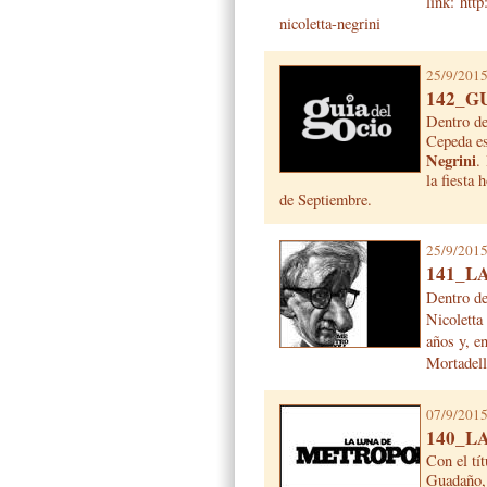
link: htt
nicoletta-negrini
25/9/201
142_GU
Dentro de
Cepeda es
Negrini
.
la fiesta
de Septiembre.
25/9/201
141_L
Dentro de
Nicoletta
años y, e
Mortadell
07/9/201
140_L
Con el tí
Guadaño, 