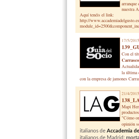
arranque 
nuestra A
Aquí tenéis el link:
http://www.accademiadelgusto.
module_id=2500&component_ind
17/5/201
139_G
Con el tí
Carrasc
Actualida
la última
con la empresa de jamones Carra
21/4/201
138_
Mapi Her
productos
"Cómo or
opinión s
italianos de
Accademia de
italianos de Madrid:
morta