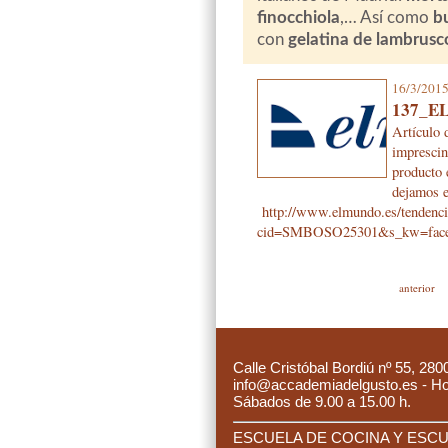
finocchiola
,…
Así como
bu
con
gelatina de lambrusc
16/3/201
137_E
Artículo 
imprescin
producto 
dejamos e
http://www.elmundo.es/tendenc
cid=SMBOSO25301&s_kw=fac
anterior
C
alle Cristóbal Bordiú nº 55, 280
info@accademiadelgusto.es - Hora
Sábados de 9.00 a 15.00 h.
ESCUELA DE COCINA Y ESCUE