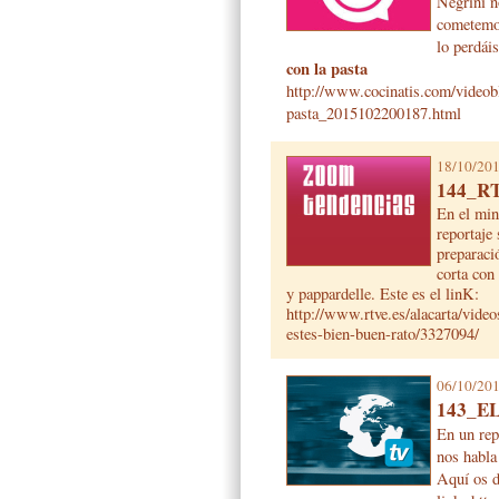
Negrini n
cometemos
lo perdái
con la pasta
http://www.cocinatis.com/video
pasta_2015102200187.html
18/10/20
144_R
En el min
reportaje
preparaci
corta con 
y pappardelle. Este es el linK:
http://www.rtve.es/alacarta/vid
estes-bien-buen-rato/3327094/
06/10/20
143_E
En un rep
nos habla
Aquí os d