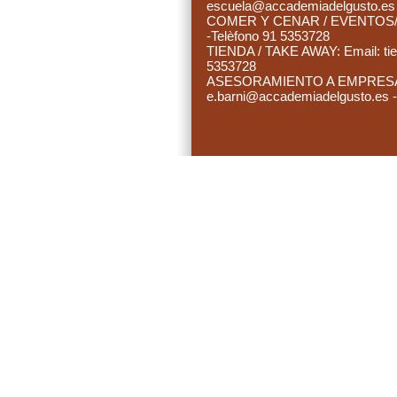
es
cuela@accademiadelgusto.e
C
OMER Y CENAR / EVENTOS/ 
-Telèfono 91 5353728
TIENDA / TAKE AWAY: Email:
ti
5353728
ASESORAMIENTO A EMPRESAS:
e.barni@accademiadelgusto.es