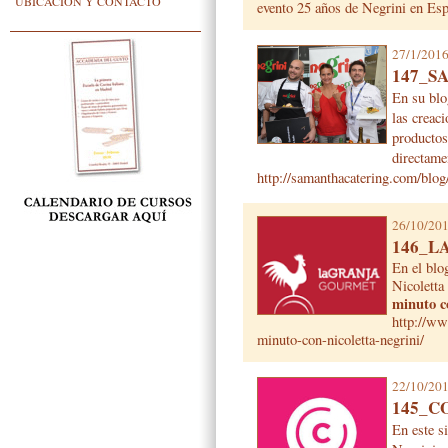
UBICACIÓN Y CONTACTO
evento 25 años de Negrini en Es
27/1/201
147_S
En su blo
las creac
productos
directame
http://samanthacatering.com/blog
26/10/20
146_L
En el blo
Nicoletta
minuto c
http://ww
minuto-con-nicoletta-negrini/
22/10/20
145_C
En este s