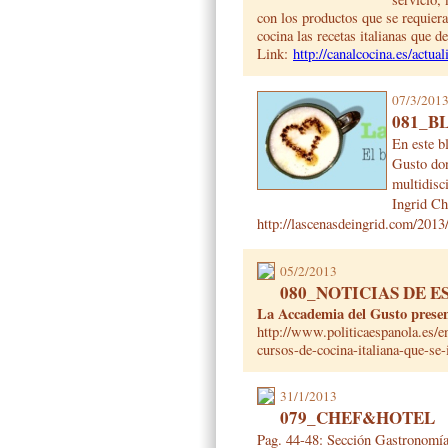
con los productos que se requieran
cocina las recetas italianas que d
Link:
http://canalcocina.es/actua
07/3/201
081_B
En este b
Gusto don
multidisc
Ingrid Ch
http://lascenasdeingrid.com/2013
05/2/2013
080_NOTICIAS DE E
La Accademia del Gusto present
http://www.politicaespanola.es/e
cursos-de-cocina-italiana-que-se-
31/1/2013
079_CHEF&HOTEL
Pag. 44-48: Sección Gastronomía