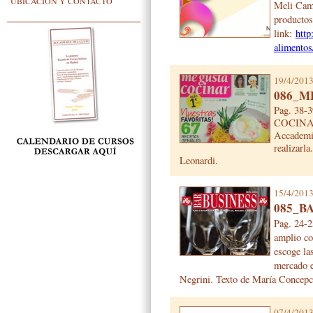
UBICACIÓN Y CONTACTO
Meli Cama
productos
link:
htt
alimentos
19/4/201
086_M
Pag. 38-
COCINA. E
Accademia
realizarl
Leonardi.
15/4/201
085_B
Pag. 24-2
amplio co
escoge las
mercado e
Negrini. Texto de María Concepc
07/4/201