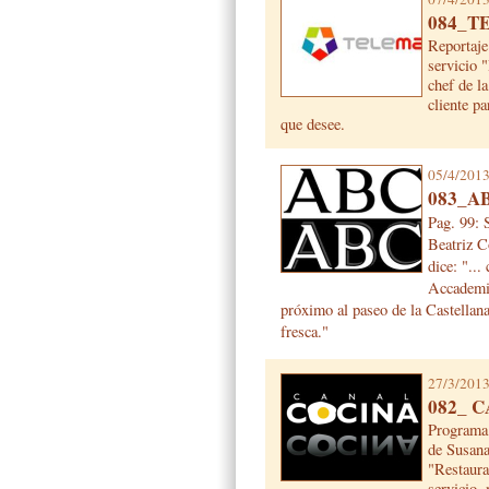
084_T
Reportaje
servicio 
chef de l
cliente pa
que desee.
05/4/201
083_A
Pag. 99
Beatriz C
dice: "..
Accademia
próximo al paseo de la Castellana
fresca."
27/3/201
082_ 
Program
de Susana
"Restaura
servicio,