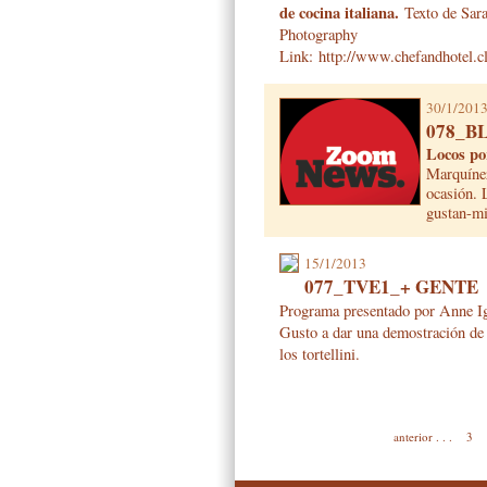
de cocina italiana.
Texto de Sara
Photography
Link: http://www.chefandhotel.cl
30/1/201
078_B
Locos po
Marquínez
ocasión.
gustan-mi
15/1/2013
077_TVE1_+ GENTE
Programa presentado por Anne Iga
Gusto a dar una demostración de 
los tortellini.
anterior
.
.
.
3