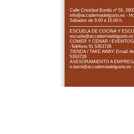
C
alle Cristóbal Bordiú nº 55, 280
info@accademiadelgusto.es - Hora
Sábados de 9.00 a 15.00 h.
ESCUELA DE COCINA Y ESCUE
es
cuela@accademiadelgusto.e
C
OMER Y CENAR / EVENTOS/ 
-Telèfono 91 5353728
TIENDA / TAKE AWAY: Email:
ti
5353728
ASESORAMIENTO A EMPRESAS:
e.barni@accademiadelgusto.es