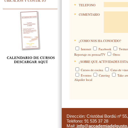
UBICACIÓN Y CONTACTO
TELEFONO
COMENTARIO
¿COMO NOS HA CONOCIDO?
Internet
Facebook
Twitte
Reportaje en prensa/TV
Otros
¿SOBRE QUE ACTIVIDADES ESTA
Cursos de cocina
Catas de vino
Eventos
Catering
Take a
Alquiler local
Dirección: Cristóbal Bordiú nº 55
Teléfono: 91 535 37 28
Mail:
info@accademiadelgusto