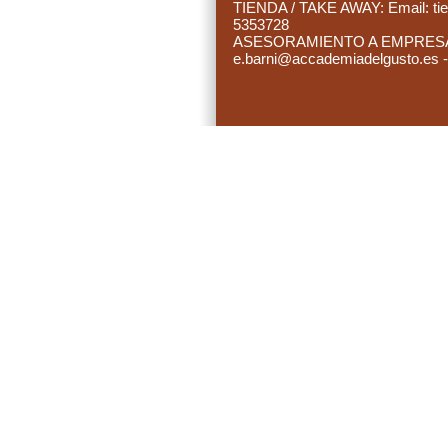
TIENDA / TAKE AWAY: Email:
ti
5353728
ASESORAMIENTO A EMPRESAS:
e.barni@accademiadelgusto.es