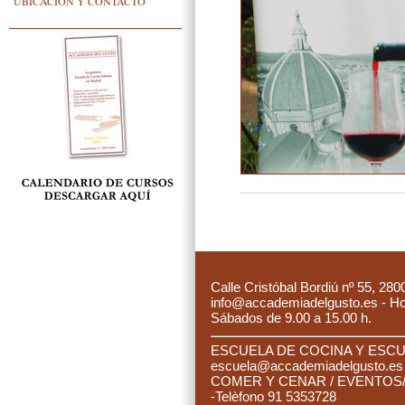
UBICACIÓN Y CONTACTO
C
alle Cristóbal Bordiú nº 55, 280
info@accademiadelgusto.es - Hora
Sábados de 9.00 a 15.00 h.
ESCUELA DE COCINA Y ESCUE
es
cuela@accademiadelgusto.e
C
OMER Y CENAR / EVENTOS/ 
-Telèfono 91 5353728