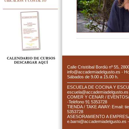
UBICACIÓN Y CONTACTO
C
alle Cristóbal Bordiú nº 55, 280
info@accademiadelgusto.es - Hora
Sábados de 9.00 a 15.00 h.
ESCUELA DE COCINA Y ESCUE
es
cuela@accademiadelgusto.e
C
OMER Y CENAR / EVENTOS/ 
-Telèfono 91 5353728
TIENDA / TAKE AWAY: Email:
ti
5353728
ASESORAMIENTO A EMPRESAS:
e.barni@accademiadelgusto.es