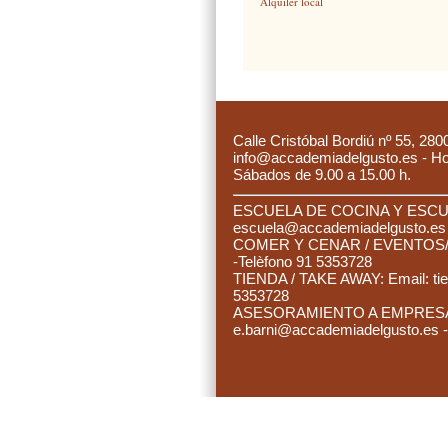
Alquiler local
C
alle Cristóbal Bordiú nº 55, 280
info@accademiadelgusto.es - Hora
Sábados de 9.00 a 15.00 h.
ESCUELA DE COCINA Y ESCUE
es
cuela@accademiadelgusto.e
C
OMER Y CENAR / EVENTOS/ 
-Telèfono 91 5353728
TIENDA / TAKE AWAY: Email:
ti
5353728
ASESORAMIENTO A EMPRESAS:
e.barni@accademiadelgusto.es