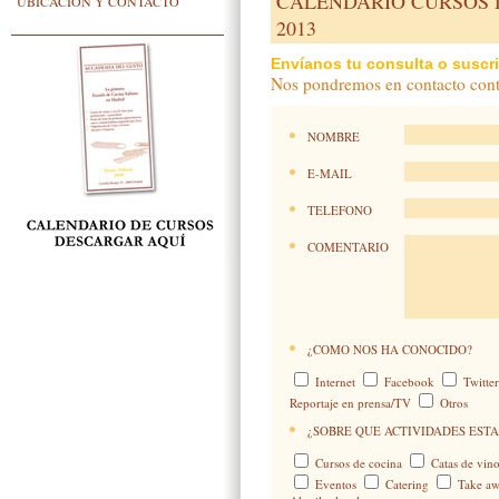
CALENDARIO CURSOS 
UBICACIÓN Y CONTACTO
2013
Envíanos tu consulta o suscri
Nos pondremos en contacto conti
NOMBRE
E-MAIL
TELEFONO
COMENTARIO
¿COMO NOS HA CONOCIDO?
Internet
Facebook
Twitte
Reportaje en prensa/TV
Otros
¿SOBRE QUE ACTIVIDADES ESTA
Cursos de cocina
Catas de vino
Eventos
Catering
Take a