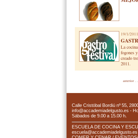
19/1/201
GASTR
La cocina
fogones y
creado tr
2011.
anterior
.
.
C
alle Cristóbal Bordiú nº 55, 280
info@accademiadelgusto.es - Hora
Sábados de 9.00 a 15.00 h.
ESCUELA DE COCINA Y ESCUE
es
cuela@accademiadelgusto.e
C
OMER Y CENAR / EVENTOS/ 