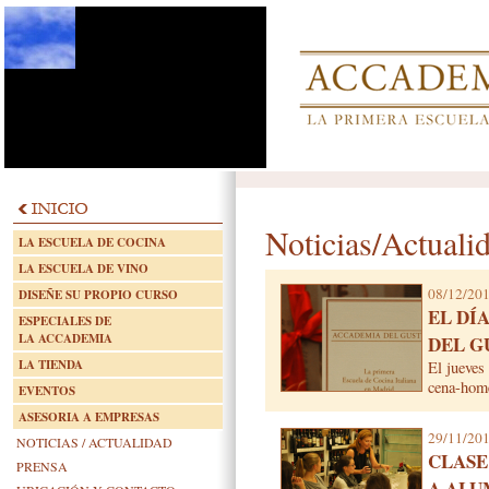
Noticias/Actuali
LA ESCUELA DE COCINA
LA ESCUELA DE VINO
08/12/20
DISEÑE SU PROPIO CURSO
EL DÍ
ESPECIALES DE
LA ACCADEMIA
DEL G
LA TIENDA
El jueves
cena-ho
EVENTOS
ASESORIA A EMPRESAS
29/11/20
NOTICIAS / ACTUALIDAD
CLASE
PRENSA
A ALU