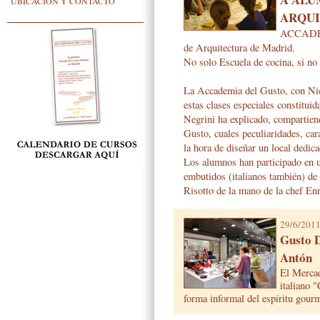
UBICACIÓN Y CONTACTO
ARQU
ACCADEM
de Arquitectura de Madrid.
No solo Escuela de cocina, si n
La Accademia del Gusto, con Nico
estas clases especiales constitui
Negrini ha explicado, compartien
Gusto, cuales peculiaridades, car
la hora de diseñar un local dedica
Los alumnos han participado en u
embutidos (italianos también) de
Risotto de la mano de la chef Enr
29/6/201
Gusto 
Antón
El Mercad
italiano 
forma informal del espíritu 