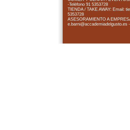
-Telèfono 91 5353728
TIENDA / TAKE AWAY: Email:
ti
5353728
ASESORAMIENTO A EMPRESAS:
e.barni@accademiadelgusto.es