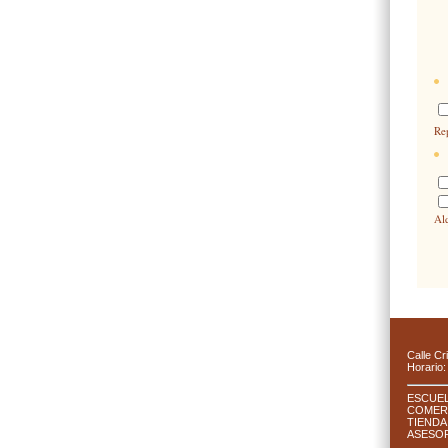
Re
Alq
C
alle C
Horario:
ESCUEL
C
OMER 
TIENDA 
ASESOR