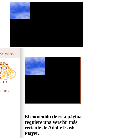
<<
Volver
ASTA:
SOTTO:
Y
A
: LA
 VINO
-
El contenido de esta página
requiere una versión más
reciente de Adobe Flash
Player.