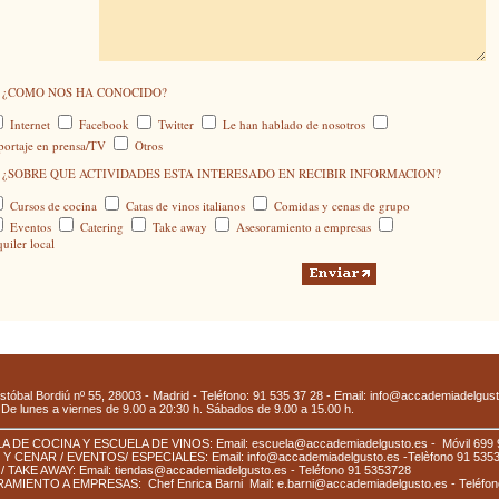
¿COMO NOS HA CONOCIDO?
Internet
Facebook
Twitter
Le han hablado de nosotros
portaje en prensa/TV
Otros
¿SOBRE QUE ACTIVIDADES ESTA INTERESADO EN RECIBIR INFORMACION?
Cursos de cocina
Catas de vinos italianos
Comidas y cenas de grupo
Eventos
Catering
Take away
Asesoramiento a empresas
uiler local
ristóbal Bordiú nº 55, 28003 - Madrid - Teléfono: 91 535 37 28 - Email: info@accademiadelgust
 De lunes a viernes de 9.00 a 20:30 h. Sábados de 9.00 a 15.00 h.
A DE COCINA Y ESCUELA DE VINOS: Email:
es
cuela@accademiadelgusto.es
-
Móvil 699
Y CENAR / EVENTOS/ ESPECIALES: Email:
info@accademiadelgusto.es
-Telèfono 91 535
/ TAKE AWAY: Email:
tiendas@accademiadelgusto.es
- Teléfono 91 5353728
AMIENTO A EMPRESAS: Chef Enrica Barni
Mail: e.barni@accademiadelgusto.es
- Teléfo