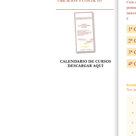
UBICACIÓN Y CONTACTO
Ciclo 
preten
melosi
€
1ª
2ª
3ª
4ª
Envía
Nos po