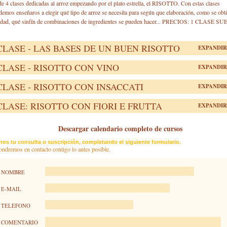
de 4 clases dedicadas al arroz empezando por el plato estrella, el RISOTTO. Con estas clases
demos enseñaros a elegir qué tipo de arroz se necesita para según que elaboración, como se obt
dad, qué sinfín de combinaciones de ingredientes se pueden hacer... PRECIOS: 1 CLASE S
 CLASE - LAS BASES DE UN BUEN RISOTTO
EXPANDIR
 CLASE - RISOTTO CON VINO
EXPANDIR
 CLASE - RISOTTO CON INSACCATI
EXPANDIR
 CLASE: RISOTTO CON FIORI E FRUTTA
EXPANDIR
Descargar calendario completo de cursos
nos tu consulta o suscripción, completando el siguiente formulario.
ndremos en contacto contigo lo antes posible.
NOMBRE
E-MAIL
TELEFONO
COMENTARIO