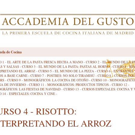
uela de Cocina
O 1 - EL ARTE DE LA PASTA FRESCA HECHA A MANO
-
CURSO 2 - EL MUNDO DE LA P
AS Y SALSAS
-
CURSO 3 - EL MUNDO DE LA PASTA: PASTAS AL HORNO
-
CURSO 4 - RI
RPRETANDO EL ARROZ
-
CURSO 5 - EL MUNDO DE LA PIZZA
-
CURSO 6 - ENTRANTES 
OS A BASE CARNE
-
CURSO 7 - POSTRES: NO SOLO TIRAMISÚ
-
CURSO 8 - CURSOS PAR
ORS
-
CURSO 9 - MONOGRÁFICOS: LA COCINA DE OTOÑO
-
CURSO 10 - MONOGRAFICOS
NA DE INVIERNO
-
CURSO 11 - MONOGRÁFICOS: PRODUCTOS TÍPICOS
-
CURSO 12 -
GRÁFICOS: LAS FIESTAS DE NAVIDAD
-
CURSO 13 - CURSOS ESPECIALES: COCINA Y
 14 - ESPECIALES: COCINA Y CINE
-
URSO 4 - RISOTTO:
NTERPRETANDO EL ARROZ