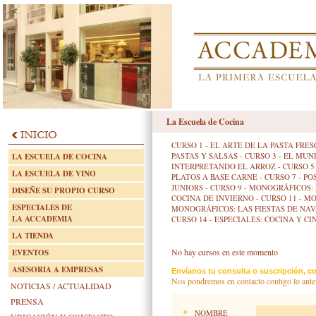
La Escuela de Cocina
CURSO 1 - EL ARTE DE LA PASTA FR
PASTAS Y SALSAS
-
CURSO 3 - EL MUN
LA ESCUELA DE COCINA
INTERPRETANDO EL ARROZ
-
CURSO 5
LA ESCUELA DE VINO
PLATOS A BASE CARNE
-
CURSO 7 - P
JUNIORS
-
CURSO 9 - MONOGRÁFICOS:
DISEÑE SU PROPIO CURSO
COCINA DE INVIERNO
-
CURSO 11 - M
ESPECIALES DE
MONOGRÁFICOS: LAS FIESTAS DE NA
LA ACCADEMIA
CURSO 14 - ESPECIALES: COCINA Y CI
LA TIENDA
No hay cursos en este momento
EVENTOS
ASESORIA A EMPRESAS
Envíanos tu consulta o suscripción, co
Nos pondremos en contacto contigo lo ante
NOTICIAS / ACTUALIDAD
PRENSA
NOMBRE