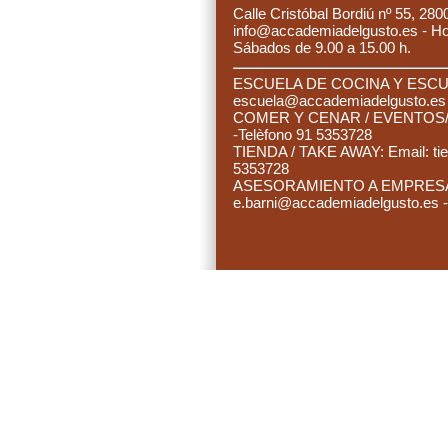
C
alle Cristóbal Bordiú nº 55, 280
info@accademiadelgusto.es - Hora
Sábados de 9.00 a 15.00 h.
ESCUELA DE COCINA Y ESCUE
es
cuela@accademiadelgusto.e
C
OMER Y CENAR / EVENTOS/ 
-Telèfono 91 5353728
TIENDA / TAKE AWAY: Email:
ti
5353728
ASESORAMIENTO A EMPRESAS:
e.barni@accademiadelgusto.es