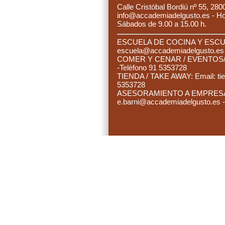
C
alle Cristóbal Bordiú nº 55, 280
info@accademiadelgusto.es - Hora
Sábados de 9.00 a 15.00 h.
ESCUELA DE COCINA Y ESCUE
es
cuela@accademiadelgusto.e
C
OMER Y CENAR / EVENTOS/ 
-Telèfono 91 5353728
TIENDA / TAKE AWAY: Email:
ti
5353728
ASESORAMIENTO A EMPRESAS:
e.barni@accademiadelgusto.es