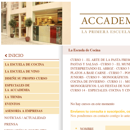
La Escuela de Cocina
CURSO 1 - EL ARTE DE LA PASTA FR
PASTAS Y SALSAS
-
CURSO 3 - EL MUN
LA ESCUELA DE COCINA
INTERPRETANDO EL ARROZ
-
CURSO 5
LA ESCUELA DE VINO
PLATOS A BASE CARNE
-
CURSO 7 - P
JUNIORS
-
CURSO 9 - MONOGRÁFICOS:
DISEÑE SU PROPIO CURSO
COCINA DE INVIERNO
-
CURSO 11 - M
ESPECIALES DE
MONOGRÁFICOS: LAS FIESTAS DE NA
LA ACCADEMIA
CURSO 14 - ESPECIALES: COCINA Y CI
LA TIENDA
No hay cursos en este momento
EVENTOS
ASESORIA A EMPRESAS
Envíanos tu consulta o suscripción, co
Nos pondremos en contacto contigo lo ante
NOTICIAS / ACTUALIDAD
PRENSA
NOMBRE