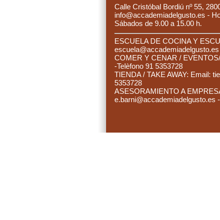
C
alle Cristóbal Bordiú nº 55, 280
info@accademiadelgusto.es - Hora
Sábados de 9.00 a 15.00 h.
ESCUELA DE COCINA Y ESCUE
es
cuela@accademiadelgusto.e
C
OMER Y CENAR / EVENTOS/ 
-Telèfono 91 5353728
TIENDA / TAKE AWAY: Email:
ti
5353728
ASESORAMIENTO A EMPRESAS:
e.barni@accademiadelgusto.es