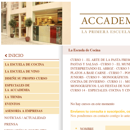
La Escuela de Cocina
CURSO 1 - EL ARTE DE LA PASTA FR
PASTAS Y SALSAS
-
CURSO 3 - EL MUN
LA ESCUELA DE COCINA
INTERPRETANDO EL ARROZ
-
CURSO 5
LA ESCUELA DE VINO
PLATOS A BASE CARNE
-
CURSO 7 - P
JUNIORS
-
CURSO 9 - MONOGRÁFICOS:
DISEÑE SU PROPIO CURSO
COCINA DE INVIERNO
-
CURSO 11 - M
ESPECIALES DE
MONOGRÁFICOS: LAS FIESTAS DE NA
LA ACCADEMIA
CURSO 14 - ESPECIALES: COCINA Y CI
LA TIENDA
No hay cursos en este momento
EVENTOS
ASESORIA A EMPRESAS
Envíanos tu consulta o suscripción, co
Nos pondremos en contacto contigo lo ante
NOTICIAS / ACTUALIDAD
PRENSA
NOMBRE